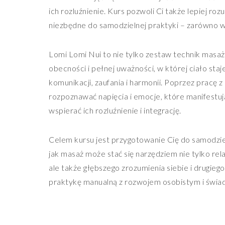
ich rozluźnienie. Kurs pozwoli Ci także lepiej ro
niezbędne do samodzielnej praktyki – zarówno w
Lomi Lomi Nui to nie tylko zestaw technik masaż
obecności i pełnej uważności, w której ciało staj
komunikacji, zaufania i harmonii. Poprzez pracę z
rozpoznawać napięcia i emocje, które manifestują 
wspierać ich rozluźnienie i integrację.
Celem kursu jest przygotowanie Cię do samodzie
jak masaż może stać się narzędziem nie tylko relak
ale także głębszego zrozumienia siebie i drugieg
praktykę manualną z rozwojem osobistym i świa