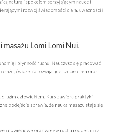
iką naturą i spokojem sprzyjającym nauce i
erającymi rozwój świadomości ciała, uważności i
ki masażu Lomi Lomi Nui.
onomię i płynność ruchu. Nauczysz się pracować
asażu, ćwiczenia rozwijające czucie ciała oraz
z drugim człowiekiem. Kurs zawiera praktyki
yczne podejście sprawia, że nauka masażu staje się
owe i powięziowe oraz wpływ ruchu i oddechu na