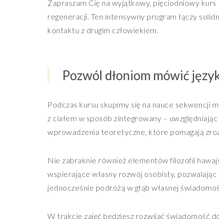
Zapraszam Cię na wyjątkowy, pięciodniowy kurs L
regeneracji. Ten intensywny program łączy solid
kontaktu z drugim człowiekiem.
Pozwól dłoniom mówić języki
Podczas kursu skupimy się na nauce sekwencji m
z ciałem w sposób zintegrowany – uwzględniając 
wprowadzenia teoretyczne, które pomagają zro
Nie zabraknie również elementów filozofii hawaj
wspierające własny rozwój osobisty, pozwalając le
jednocześnie podróżą w głąb własnej świadomości
W trakcie zajęć będziesz rozwijać świadomość do