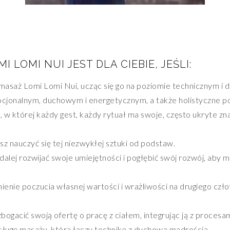
LOMI NUI JEST DLA CIEBIE, JEŚLI:
masaż Lomi Lomi Nui, ucząc się go na poziomie technicznym i
cjonalnym, duchowym i energetycznym, a także holistyczne pode
, w której każdy gest, każdy rytuał ma swoje, często ukryte zna
z nauczyć się tej niezwykłej sztuki od podstaw.
lej rozwijać swoje umiejętności i pogłębić swój rozwój, aby mas
ienie poczucia własnej wartości i wrażliwości na drugiego czło
zbogacić swoją ofertę o pracę z ciałem, integrując ją z proces
ługę masażu, która łączy technikę z duchową mądrością.