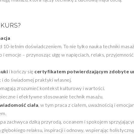
 KURS?
macja
d 10-letnim doświadczeniem. To nie tylko nauka techniki masaż
i emocje – przynosząc ulgę w napięciach, relaks, przyjemność
auki
i kończy się
certyfikatem potwierdzającym zdobyte u
 i do świadomej praktyki własnej.
omagają zrozumieć kontekst kulturowy i wartości.
zpieczne i efektywne stosowanie technik masażu.
świadomość ciała
, w tym praca z ciałem, uważnością i emocja
em.
a zachwyca dziką przyrodą, oceanem i spokojem sprzyjający
głębokiego relaksu, inspiracji i odnowy, wspierając holistyczn