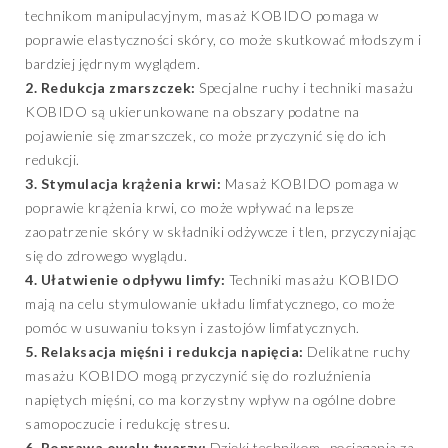
technikom manipulacyjnym, masaż KOBIDO pomaga w
poprawie elastyczności skóry, co może skutkować młodszym i
bardziej jędrnym wyglądem.
2. Redukcja zmarszczek:
Specjalne ruchy i techniki masażu
KOBIDO są ukierunkowane na obszary podatne na
pojawienie się zmarszczek, co może przyczynić się do ich
redukcji.
3. Stymulacja krążenia krwi:
Masaż KOBIDO pomaga w
poprawie krążenia krwi, co może wpływać na lepsze
zaopatrzenie skóry w składniki odżywcze i tlen, przyczyniając
się do zdrowego wyglądu.
4. Ułatwienie odpływu limfy:
Techniki masażu KOBIDO
mają na celu stymulowanie układu limfatycznego, co może
pomóc w usuwaniu toksyn i zastojów limfatycznych.
5. Relaksacja mięśni i redukcja napięcia:
Delikatne ruchy
masażu KOBIDO mogą przyczynić się do rozluźnienia
napiętych mięśni, co ma korzystny wpływ na ogólne dobre
samopoczucie i redukcję stresu.
6. Poprawa owalu twarzy:
Dzięki technikom „pociągania za