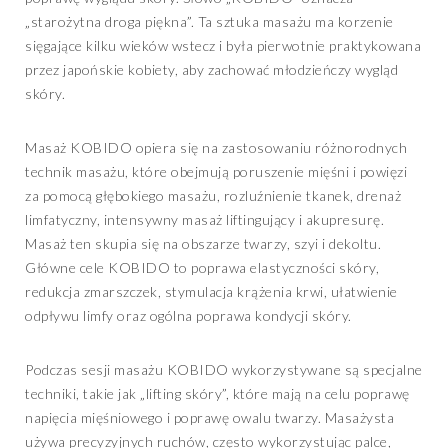
„starożytna droga piękna”. Ta sztuka masażu ma korzenie
sięgające kilku wieków wstecz i była pierwotnie praktykowana
przez japońskie kobiety, aby zachować młodzieńczy wygląd
skóry.
Masaż KOBIDO opiera się na zastosowaniu różnorodnych
technik masażu, które obejmują poruszenie mięśni i powięzi
za pomocą głębokiego masażu, rozluźnienie tkanek, drenaż
limfatyczny, intensywny masaż liftingujący i akupresurę.
Masaż ten skupia się na obszarze twarzy, szyi i dekoltu.
Główne cele KOBIDO to poprawa elastyczności skóry,
redukcja zmarszczek, stymulacja krążenia krwi, ułatwienie
odpływu limfy oraz ogólna poprawa kondycji skóry.
Podczas sesji masażu KOBIDO wykorzystywane są specjalne
techniki, takie jak „lifting skóry”, które mają na celu poprawę
napięcia mięśniowego i poprawę owalu twarzy. Masażysta
używa precyzyjnych ruchów, często wykorzystując palce,