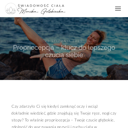
20 STYCZNIA 2025
Propriocepcja – klucz do lepszego
czucia siebie
Czy zdarzyło Ci się kiedyś zamknąć oczy i wciąż
dokładnie wiedzieć, gdzie znajdują się Twoje ręce, nogi czy
stopy? To właśnie propriocepcja – Twoje czucie głębokie,
zdolność do wyczuwania pozycji i ruchu ciała w