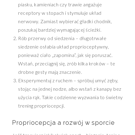
piasku, kamieniach czy trawie angażuje
receptory w stopach i stymuluje układ
nerwowy. Zamiast wybierać gładki chodnik,
poszukaj bardziej wymagającej ścieżki.
Rób przerwy od siedzenia – długotrwałe
siedzenie osłabia układ proprioceptywny,
ponieważ ciało „zapomina”, jak się poruszać.
Wstań, przeciągnij się, zrób kilka kroków – te
drobne gesty mają znaczenie.
Eksperymentuj z ruchem – spróbuj umyć zęby,
stojąc na jednej nodze, albo wstań z kanapy bez
użycia rąk. Takie codzienne wyzwania to świetny
trening propriocepcji.
Propriocepcja a rozwój w sporcie