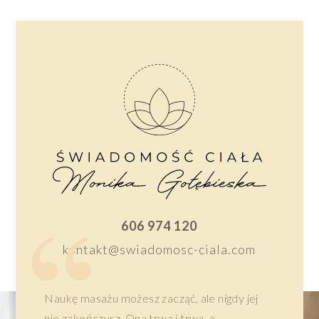
606 974 120
kontakt@swiadomosc-ciala.com
Naukę masażu możesz zacząć, ale nigdy jej
nie zakończysz. Ona trwa i trwa, a