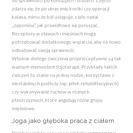
do sprawności po kontuzjach i urazach. Często
zdarza się, że po skręceniu kostki czy operacji
kolana, mimo że ból ustępuje, ciało nadal
„zapomina”, jak prawidłowo się poruszać.
Receptory w stawach i mięśniach mogą
potrzebować dodatkowego wsparcia, aby na nowo
odbudować swoją sprawność.
Właśnie dlatego ćwiczenia proprioceptywne są tak
ważnym elementem fizjoterapii. Przykłady takich
ćwiczeń to stanie na jednej nodze, korzystanie z
niestabilnych podłoży (np. piłek rehabilitacyjnych)
czy wykonywanie ruchów w różnych
płaszczyznach, które angażują różne grupy
mięśniowe.
Joga jako głęboka praca z ciałem
Praktyka jogi to coś więcej niż tylko wzmocnienie