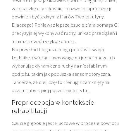
Jeśli trenujesz jakikolwiek sport – bieganie, taniec,
wspinaczkę czy siłownię – rozwój propriocepcji
powinien być jednym z filarów Twojej rutyny.
Dlaczego? Ponieważ lepsze czucie ciała pomaga Ci
precyzyjniej wykonywać ruchy, unikać przeciążeń i
minimalizować ryzyko kontuzji.
Na przykład biegacze mogą poprawić swoją
technikę, ćwicząc równowagę na jednej nodze lub
wykonując dynamiczne ruchy na niestabilnym
podłożu, takim jak poduszka sensomotoryczna.
Tancerze, z kolei, często trenują z zamkniętymi
oczami, aby lepiej poczuć ruch i rytm.
Propriocepcja w kontekście
rehabilitacji
Czucie głębokie jest kluczowe w procesie powrotu