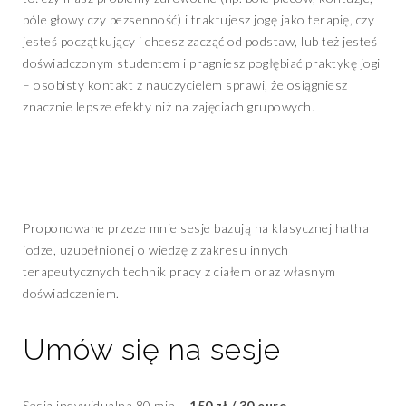
bóle głowy czy bezsenność) i traktujesz jogę jako terapię, czy
jesteś początkujący i chcesz zacząć od podstaw, lub też jesteś
doświadczonym studentem i pragniesz pogłębiać praktykę jogi
– osobisty kontakt z nauczycielem sprawi, że osiągniesz
znacznie lepsze efekty niż na zajęciach grupowych.
Proponowane przeze mnie sesje bazują na klasycznej hatha
jodze, uzupełnionej o wiedzę z zakresu innych
terapeutycznych technik pracy z ciałem oraz własnym
doświadczeniem.
Umów się na sesje
Sesja indywidualna 80 min –
150 zł / 30 euro